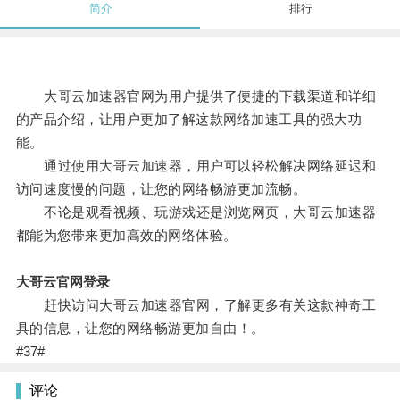
简介
排行
大哥云加速器官网为用户提供了便捷的下载渠道和详细
的产品介绍，让用户更加了解这款网络加速工具的强大功
能。
通过使用大哥云加速器，用户可以轻松解决网络延迟和
访问速度慢的问题，让您的网络畅游更加流畅。
不论是观看视频、玩游戏还是浏览网页，大哥云加速器
都能为您带来更加高效的网络体验。
大哥云官网登录
赶快访问大哥云加速器官网，了解更多有关这款神奇工
具的信息，让您的网络畅游更加自由！。
#37#
评论