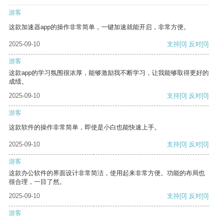
游客
这款加速器app的操作非常简单，一键加速就能开启，非常方便。
2025-09-10
支持
[0]
反对
[0]
游客
这款app的学习氛围很浓厚，能够激励我不断学习，让我能够取得更好的
成绩。
2025-09-10
支持
[0]
反对
[0]
游客
这款软件的操作非常简单，即使是小白也能快速上手。
2025-09-10
支持
[0]
反对
[0]
游客
这款办公软件的界面设计非常简洁，使用起来非常方便。功能的布局也
很合理，一目了然。
2025-09-10
支持
[0]
反对
[0]
游客