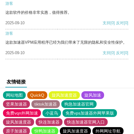
游客
这款软件的价格非常实惠，值得推荐。
2025-09-10
支持
[0]
反对
[0]
游客
这款加速器VPM应用程序已经为我们带来了无限的隐私和安全性保护。
2025-09-10
支持
[0]
反对
[0]
友情链接
网站地图
QuickQ
旋风加速度器
旋风加速
坚果加速器
tiktok加速器
狗急加速器官网
免费vqn外网加速
小蓝鸟
免费vps加速器外网苹果版
旋风加速度器
快连加速器
快连加速器官网入口
原子加速器
快鸭加速器
旋风加速度器
外网网址导航