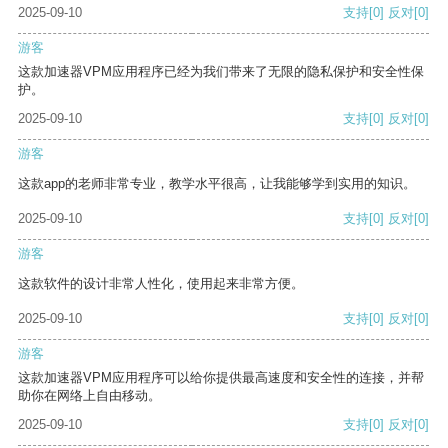
2025-09-10
支持
[0]
反对
[0]
游客
这款加速器VPM应用程序已经为我们带来了无限的隐私保护和安全性保
护。
2025-09-10
支持
[0]
反对
[0]
游客
这款app的老师非常专业，教学水平很高，让我能够学到实用的知识。
2025-09-10
支持
[0]
反对
[0]
游客
这款软件的设计非常人性化，使用起来非常方便。
2025-09-10
支持
[0]
反对
[0]
游客
这款加速器VPM应用程序可以给你提供最高速度和安全性的连接，并帮
助你在网络上自由移动。
2025-09-10
支持
[0]
反对
[0]