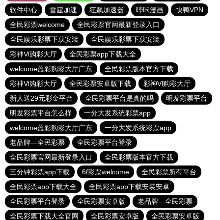
软件中心
雷霆加速
狂飙加速器
哔咔漫画
快鸭VPN
全民彩票welcome
全民彩票官网最新登录入口
全民娱乐彩票下载安装
全民娱乐彩票下载安装
彩神Vl购彩大厅
全民彩票app下载大全
welcome盈彩购彩大厅广东
全民彩票版本官方下载
彩神Vl购彩大厅
全民彩票安卓版下载
彩神Vl购彩大厅
新人送29元彩金平台
全民彩票平台是真的吗
明发彩票平台
明发彩票平台怎么样
一分大发系统彩票app
welcome盈彩购彩大厅广东
一分大发系统彩票app
老品牌—全民彩票
全民彩票平台登录
全民彩票官网最新登录入口
全民彩票版本官方下载
三分钟彩票app下载
6f彩票welcome
全民彩票所有平台
全民彩票app下载大全
全民彩票app下载安装安卓
全民彩票平台登录
全民彩票安卓版
老品牌—全民彩票
全民彩票下载大全官网
全民彩票安卓版
全民彩票安卓版