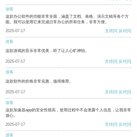
游客
这款办公软件的功能非常全面，涵盖了文档、表格、演示文稿等各个方
面。我可以使用它来完成日常办公的所有任务，非常方便。
2025-07-17
支持
[0]
反对
[0]
游客
这款游戏的音乐非常优美，听了让人心旷神怡。
2025-07-17
支持
[0]
反对
[0]
游客
这款软件的价格非常实惠，值得推荐。
2025-07-17
支持
[0]
反对
[0]
游客
这款加速器app的安全性很高，使用过程中不会泄露个人信息，让我非常
放心。
2025-07-17
支持
[0]
反对
[0]
游客