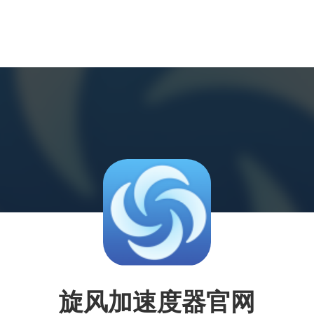
旋风加速度器官网