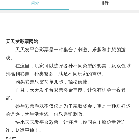
简介
排行
天天发彩票网站
天天发平台彩票是一种集合了刺激、乐趣和梦想的游
戏。
在这里，玩家可以选择各种不同类型的彩票，从双色球
到福利彩票，种类繁多，满足不同玩家的需求。
购买彩票只需简单几步，轻松便捷。
而且，天天发平台彩票奖金丰厚，让你有机会一夜暴
富。
参与彩票游戏不仅仅是为了赢取奖金，更是一种对好运
的追逐，为生活增添一份乐趣和刺激。
快来天天发平台彩票，让好运与你同在！愿你幸运连
连，财运亨通！。
#39#