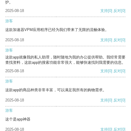
护。
2025-08-18
支持
[0]
反对
[0]
游客
这款加速器VPM应用程序已经为我们带来了无限的流畅体验。
2025-08-18
支持
[0]
反对
[0]
游客
这款app就像我的私人助理，随时随地为我的办公提供帮助。我经常需要
查找资料，这款app的搜索功能非常强大，能够快速找到我需要的信息。
2025-08-18
支持
[0]
反对
[0]
游客
这款app的商品种类非常丰富，可以满足我所有的购物需求。
2025-08-18
支持
[0]
反对
[0]
游客
这个是app神器
2025-08-18
支持
[0]
反对
[0]