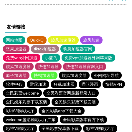
友情链接
网站地图
QuickQ
旋风加速度器
旋风加速
坚果加速器
tiktok加速器
狗急加速器官网
免费vqn外网加速
小蓝鸟
免费vps加速器外网苹果版
旋风加速度器
快连加速器
快连加速器官网入口
原子加速器
快鸭加速器
旋风加速度器
外网网址导航
软件中心
雷霆加速
狂飙加速器
哔咔漫画
快鸭VPN
全民彩票welcome
全民彩票官网最新登录入口
全民娱乐彩票下载安装
全民娱乐彩票下载安装
彩神Vl购彩大厅
全民彩票app下载大全
welcome盈彩购彩大厅广东
全民彩票版本官方下载
彩神Vl购彩大厅
全民彩票安卓版下载
彩神Vl购彩大厅