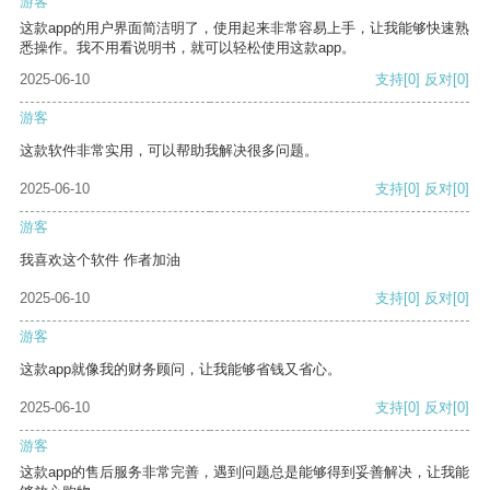
游客
这款app的用户界面简洁明了，使用起来非常容易上手，让我能够快速熟
悉操作。我不用看说明书，就可以轻松使用这款app。
2025-06-10
支持
[0]
反对
[0]
游客
这款软件非常实用，可以帮助我解决很多问题。
2025-06-10
支持
[0]
反对
[0]
游客
我喜欢这个软件 作者加油
2025-06-10
支持
[0]
反对
[0]
游客
这款app就像我的财务顾问，让我能够省钱又省心。
2025-06-10
支持
[0]
反对
[0]
游客
这款app的售后服务非常完善，遇到问题总是能够得到妥善解决，让我能