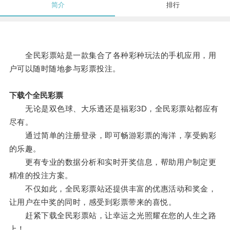
简介
排行
全民彩票站是一款集合了各种彩种玩法的手机应用，用
户可以随时随地参与彩票投注。
下载个全民彩票
无论是双色球、大乐透还是福彩3D，全民彩票站都应有
尽有。
通过简单的注册登录，即可畅游彩票的海洋，享受购彩
的乐趣。
更有专业的数据分析和实时开奖信息，帮助用户制定更
精准的投注方案。
不仅如此，全民彩票站还提供丰富的优惠活动和奖金，
让用户在中奖的同时，感受到彩票带来的喜悦。
赶紧下载全民彩票站，让幸运之光照耀在您的人生之路
上！。