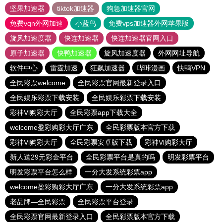
坚果加速器
tiktok加速器
狗急加速器官网
免费vqn外网加速
小蓝鸟
免费vps加速器外网苹果版
旋风加速度器
快连加速器
快连加速器官网入口
原子加速器
快鸭加速器
旋风加速度器
外网网址导航
软件中心
雷霆加速
狂飙加速器
哔咔漫画
快鸭VPN
全民彩票welcome
全民彩票官网最新登录入口
全民娱乐彩票下载安装
全民娱乐彩票下载安装
彩神Vl购彩大厅
全民彩票app下载大全
welcome盈彩购彩大厅广东
全民彩票版本官方下载
彩神Vl购彩大厅
全民彩票安卓版下载
彩神Vl购彩大厅
新人送29元彩金平台
全民彩票平台是真的吗
明发彩票平台
明发彩票平台怎么样
一分大发系统彩票app
welcome盈彩购彩大厅广东
一分大发系统彩票app
老品牌—全民彩票
全民彩票平台登录
全民彩票官网最新登录入口
全民彩票版本官方下载