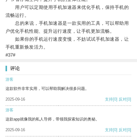
用户可以定期使用手机加速器来优化手机，保持手机的
流畅运行。
总的来说，手机加速器是一款实用的工具，可以帮助用
户优化手机性能、提升运行速度，让手机更加流畅。
如果你的手机运行速度变慢，不妨试试手机加速器，让
手机重新焕发活力。
#37#
评论
游客
这款软件非常实用，可以帮助我解决很多问题。
2025-09-16
支持
[0]
反对
[0]
游客
这款app就像我的私人导师，带领我探索知识的奥秘。
2025-09-16
支持
[0]
反对
[0]