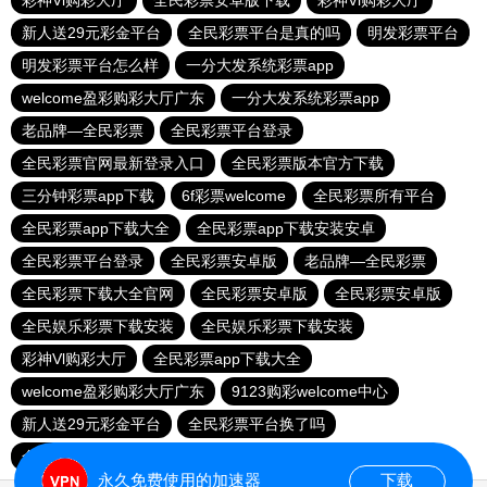
彩神Vl购彩大厅
全民彩票安卓版下载
彩神Vl购彩大厅
新人送29元彩金平台
全民彩票平台是真的吗
明发彩票平台
明发彩票平台怎么样
一分大发系统彩票app
welcome盈彩购彩大厅广东
一分大发系统彩票app
老品牌—全民彩票
全民彩票平台登录
全民彩票官网最新登录入口
全民彩票版本官方下载
三分钟彩票app下载
6f彩票welcome
全民彩票所有平台
全民彩票app下载大全
全民彩票app下载安装安卓
全民彩票平台登录
全民彩票安卓版
老品牌—全民彩票
全民彩票下载大全官网
全民彩票安卓版
全民彩票安卓版
全民娱乐彩票下载安装
全民娱乐彩票下载安装
彩神Vl购彩大厅
全民彩票app下载大全
welcome盈彩购彩大厅广东
9123购彩welcome中心
新人送29元彩金平台
全民彩票平台换了吗
全民彩票平台登录
永久免费使用的加速器
下载