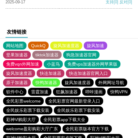
2025-09-17
支持
[0]
反对
[0]
友情链接
网站地图
QuickQ
旋风加速度器
旋风加速
坚果加速器
tiktok加速器
狗急加速器官网
免费vqn外网加速
小蓝鸟
免费vps加速器外网苹果版
旋风加速度器
快连加速器
快连加速器官网入口
原子加速器
快鸭加速器
旋风加速度器
外网网址导航
软件中心
雷霆加速
狂飙加速器
哔咔漫画
快鸭VPN
全民彩票welcome
全民彩票官网最新登录入口
全民娱乐彩票下载安装
全民娱乐彩票下载安装
彩神Vl购彩大厅
全民彩票app下载大全
welcome盈彩购彩大厅广东
全民彩票版本官方下载