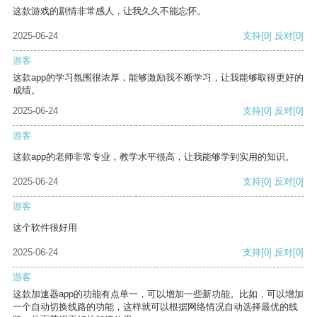
这款游戏的剧情非常感人，让我久久不能忘怀。
2025-06-24
支持
[0]
反对
[0]
游客
这款app的学习氛围很浓厚，能够激励我不断学习，让我能够取得更好的
成绩。
2025-06-24
支持
[0]
反对
[0]
游客
这款app的老师非常专业，教学水平很高，让我能够学到实用的知识。
2025-06-24
支持
[0]
反对
[0]
游客
这个软件很好用
2025-06-24
支持
[0]
反对
[0]
游客
这款加速器app的功能有点单一，可以增加一些新功能。比如，可以增加
一个自动切换线路的功能，这样就可以根据网络情况自动选择最优的线