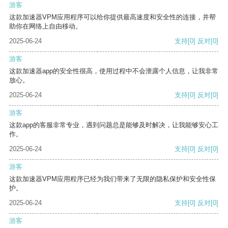
游客
这款加速器VPM应用程序可以给你提供最高速度和安全性的连接，并帮
助你在网络上自由移动。
2025-06-24
支持
[0]
反对
[0]
游客
这款加速器app的安全性很高，使用过程中不会泄露个人信息，让我非常
放心。
2025-06-24
支持
[0]
反对
[0]
游客
这款app的客服非常专业，遇到问题总是能够及时解决，让我能够安心工
作。
2025-06-24
支持
[0]
反对
[0]
游客
这款加速器VPM应用程序已经为我们带来了无限的隐私保护和安全性保
护。
2025-06-24
支持
[0]
反对
[0]
游客