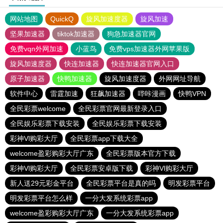
网站地图
QuickQ
旋风加速度器
旋风加速
坚果加速器
tiktok加速器
狗急加速器官网
免费vqn外网加速
小蓝鸟
免费vps加速器外网苹果版
旋风加速度器
快连加速器
快连加速器官网入口
原子加速器
快鸭加速器
旋风加速度器
外网网址导航
软件中心
雷霆加速
狂飙加速器
哔咔漫画
快鸭VPN
全民彩票welcome
全民彩票官网最新登录入口
全民娱乐彩票下载安装
全民娱乐彩票下载安装
彩神Vl购彩大厅
全民彩票app下载大全
welcome盈彩购彩大厅广东
全民彩票版本官方下载
彩神Vl购彩大厅
全民彩票安卓版下载
彩神Vl购彩大厅
新人送29元彩金平台
全民彩票平台是真的吗
明发彩票平台
明发彩票平台怎么样
一分大发系统彩票app
welcome盈彩购彩大厅广东
一分大发系统彩票app