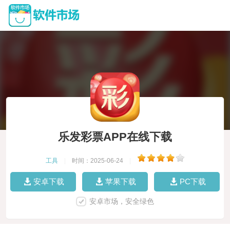
乐发彩票APP在线下载
工具
|
时间：2025-06-24
|
安卓下载
苹果下载
PC下载
安卓市场，安全绿色