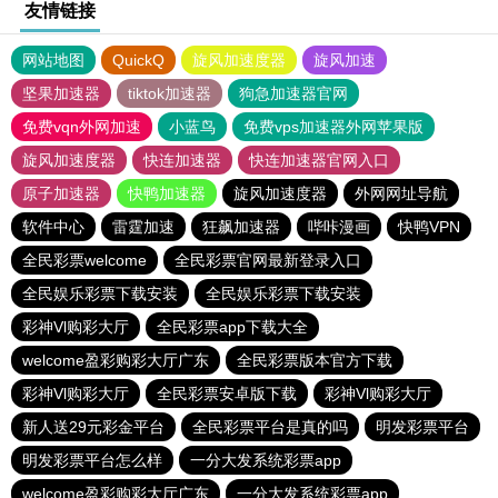
友情链接
网站地图
QuickQ
旋风加速度器
旋风加速
坚果加速器
tiktok加速器
狗急加速器官网
免费vqn外网加速
小蓝鸟
免费vps加速器外网苹果版
旋风加速度器
快连加速器
快连加速器官网入口
原子加速器
快鸭加速器
旋风加速度器
外网网址导航
软件中心
雷霆加速
狂飙加速器
哔咔漫画
快鸭VPN
全民彩票welcome
全民彩票官网最新登录入口
全民娱乐彩票下载安装
全民娱乐彩票下载安装
彩神Vl购彩大厅
全民彩票app下载大全
welcome盈彩购彩大厅广东
全民彩票版本官方下载
彩神Vl购彩大厅
全民彩票安卓版下载
彩神Vl购彩大厅
新人送29元彩金平台
全民彩票平台是真的吗
明发彩票平台
明发彩票平台怎么样
一分大发系统彩票app
welcome盈彩购彩大厅广东
一分大发系统彩票app