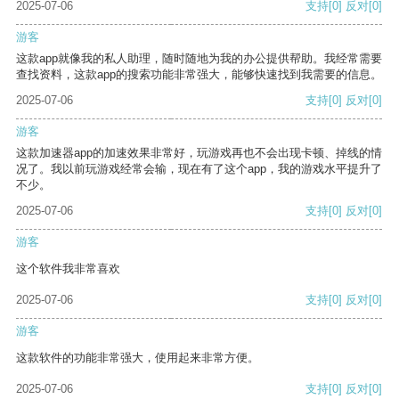
2025-07-06
支持
[0]
反对
[0]
游客
这款app就像我的私人助理，随时随地为我的办公提供帮助。我经常需要
查找资料，这款app的搜索功能非常强大，能够快速找到我需要的信息。
2025-07-06
支持
[0]
反对
[0]
游客
这款加速器app的加速效果非常好，玩游戏再也不会出现卡顿、掉线的情
况了。我以前玩游戏经常会输，现在有了这个app，我的游戏水平提升了
不少。
2025-07-06
支持
[0]
反对
[0]
游客
这个软件我非常喜欢
2025-07-06
支持
[0]
反对
[0]
游客
这款软件的功能非常强大，使用起来非常方便。
2025-07-06
支持
[0]
反对
[0]