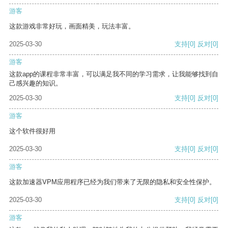
游客
这款游戏非常好玩，画面精美，玩法丰富。
2025-03-30
支持
[0]
反对
[0]
游客
这款app的课程非常丰富，可以满足我不同的学习需求，让我能够找到自
己感兴趣的知识。
2025-03-30
支持
[0]
反对
[0]
游客
这个软件很好用
2025-03-30
支持
[0]
反对
[0]
游客
这款加速器VPM应用程序已经为我们带来了无限的隐私和安全性保护。
2025-03-30
支持
[0]
反对
[0]
游客