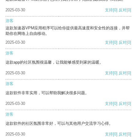
2025-03-30
支持
[0]
反对
[0]
游客
这款加速器VPM应用程序可以给你提供最高速度和安全性的连接，并帮
助你在网络上自由移动。
2025-03-30
支持
[0]
反对
[0]
游客
这款app的社区氛围很温馨，让我能够感受到家的温暖。
2025-03-30
支持
[0]
反对
[0]
游客
这款软件非常实用，可以帮助我解决很多问题。
2025-03-30
支持
[0]
反对
[0]
游客
这款软件的社区氛围非常好，可以与其他用户交流学习心得。
2025-03-30
支持
[0]
反对
[0]