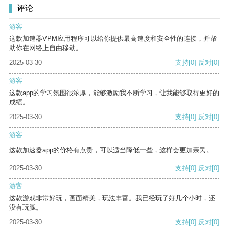
评论
游客
这款加速器VPM应用程序可以给你提供最高速度和安全性的连接，并帮
助你在网络上自由移动。
2025-03-30
支持
[0]
反对
[0]
游客
这款app的学习氛围很浓厚，能够激励我不断学习，让我能够取得更好的
成绩。
2025-03-30
支持
[0]
反对
[0]
游客
这款加速器app的价格有点贵，可以适当降低一些，这样会更加亲民。
2025-03-30
支持
[0]
反对
[0]
游客
这款游戏非常好玩，画面精美，玩法丰富。我已经玩了好几个小时，还
没有玩腻。
2025-03-30
支持
[0]
反对
[0]