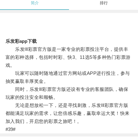
简介
排行
乐发彩app下载
乐发lll彩票官方版是一家专业的彩票投注平台，提供丰
富的彩种选择，包括时时彩、快3、11选5等多种热门彩票游
戏。
玩家可以随时随地通过官方网站或APP进行投注，参与
抽奖赢取丰厚奖金。
同时，乐发lll彩票官方版还设有专业的客服团队，确保
玩家的投注安全和顺畅。
无论是想放松一下，还是寻找刺激，乐发lll彩票官方版
都能满足玩家的需求，让您倍感乐趣，赢取幸运大奖！快来
加入我们，开启您的彩票之旅吧！。
#39#