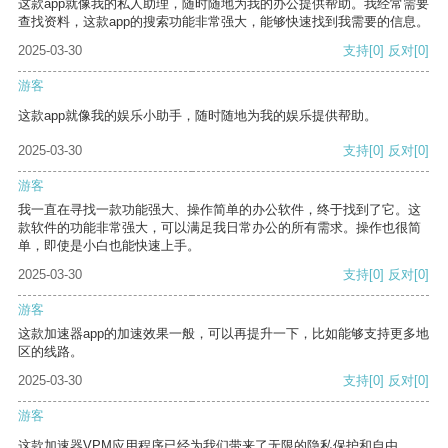
这款app就像我的私人助理，随时随地为我的办公提供帮助。我经常需要
查找资料，这款app的搜索功能非常强大，能够快速找到我需要的信息。
2025-03-30
支持
[0]
反对
[0]
游客
这款app就像我的娱乐小助手，随时随地为我的娱乐提供帮助。
2025-03-30
支持
[0]
反对
[0]
游客
我一直在寻找一款功能强大、操作简单的办公软件，终于找到了它。这
款软件的功能非常强大，可以满足我日常办公的所有需求。操作也很简
单，即使是小白也能快速上手。
2025-03-30
支持
[0]
反对
[0]
游客
这款加速器app的加速效果一般，可以再提升一下，比如能够支持更多地
区的线路。
2025-03-30
支持
[0]
反对
[0]
游客
这款加速器VPM应用程序已经为我们带来了无限的隐私保护和自由。