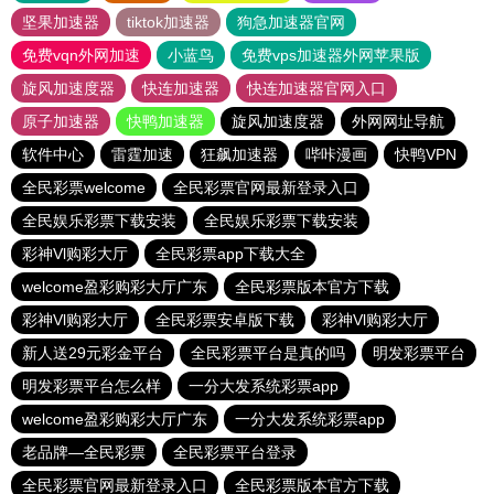
坚果加速器
tiktok加速器
狗急加速器官网
免费vqn外网加速
小蓝鸟
免费vps加速器外网苹果版
旋风加速度器
快连加速器
快连加速器官网入口
原子加速器
快鸭加速器
旋风加速度器
外网网址导航
软件中心
雷霆加速
狂飙加速器
哔咔漫画
快鸭VPN
全民彩票welcome
全民彩票官网最新登录入口
全民娱乐彩票下载安装
全民娱乐彩票下载安装
彩神Vl购彩大厅
全民彩票app下载大全
welcome盈彩购彩大厅广东
全民彩票版本官方下载
彩神Vl购彩大厅
全民彩票安卓版下载
彩神Vl购彩大厅
新人送29元彩金平台
全民彩票平台是真的吗
明发彩票平台
明发彩票平台怎么样
一分大发系统彩票app
welcome盈彩购彩大厅广东
一分大发系统彩票app
老品牌—全民彩票
全民彩票平台登录
全民彩票官网最新登录入口
全民彩票版本官方下载