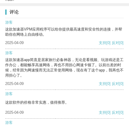
评论
游客
这款加速器VPM应用程序可以给你提供最高速度和安全性的连接，并帮
助你在网络上自由移动。
2025-04-09
支持
[0]
反对
[0]
游客
这款加速器app简直是居家旅行必备神器，无论是看视频、玩游戏还是工
作办公，都能畅享高速网络，再也不用担心网速卡顿了。以前出差的时
候，经常因为网速慢而无法正常使用网络，现在有了这个app，我再也不
用担心了。
2025-04-09
支持
[0]
反对
[0]
游客
这款软件的价格非常实惠，值得推荐。
2025-04-09
支持
[0]
反对
[0]
游客