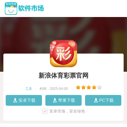
新浪体育彩票官网
工具
|
时间：2025-04-05
|
安卓下载
苹果下载
PC下载
安卓市场，安全绿色