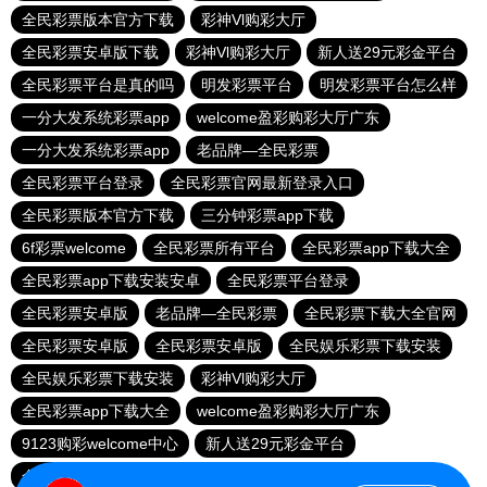
全民彩票版本官方下载
彩神Vl购彩大厅
全民彩票安卓版下载
彩神Vl购彩大厅
新人送29元彩金平台
全民彩票平台是真的吗
明发彩票平台
明发彩票平台怎么样
一分大发系统彩票app
welcome盈彩购彩大厅广东
一分大发系统彩票app
老品牌—全民彩票
全民彩票平台登录
全民彩票官网最新登录入口
全民彩票版本官方下载
三分钟彩票app下载
6f彩票welcome
全民彩票所有平台
全民彩票app下载大全
全民彩票app下载安装安卓
全民彩票平台登录
全民彩票安卓版
老品牌—全民彩票
全民彩票下载大全官网
全民彩票安卓版
全民彩票安卓版
全民娱乐彩票下载安装
全民娱乐彩票下载安装
彩神Vl购彩大厅
全民彩票app下载大全
welcome盈彩购彩大厅广东
9123购彩welcome中心
新人送29元彩金平台
全民彩票平台换了吗
全民彩票平台登录