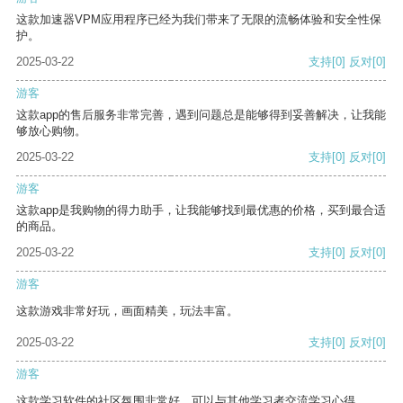
这款加速器VPM应用程序已经为我们带来了无限的流畅体验和安全性保
护。
2025-03-22
支持
[0]
反对
[0]
游客
这款app的售后服务非常完善，遇到问题总是能够得到妥善解决，让我能
够放心购物。
2025-03-22
支持
[0]
反对
[0]
游客
这款app是我购物的得力助手，让我能够找到最优惠的价格，买到最合适
的商品。
2025-03-22
支持
[0]
反对
[0]
游客
这款游戏非常好玩，画面精美，玩法丰富。
2025-03-22
支持
[0]
反对
[0]
游客
这款学习软件的社区氛围非常好，可以与其他学习者交流学习心得。