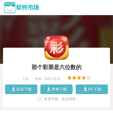
那个彩票是六位数的
工具
|
时间：2025-03-22
|
安卓下载
苹果下载
PC下载
安卓市场，安全绿色