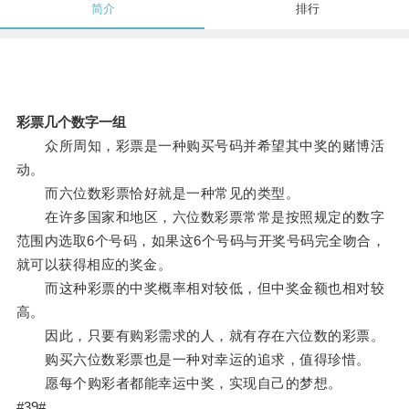
简介
排行
彩票几个数字一组
众所周知，彩票是一种购买号码并希望其中奖的赌博活
动。
而六位数彩票恰好就是一种常见的类型。
在许多国家和地区，六位数彩票常常是按照规定的数字
范围内选取6个号码，如果这6个号码与开奖号码完全吻合，
就可以获得相应的奖金。
而这种彩票的中奖概率相对较低，但中奖金额也相对较
高。
因此，只要有购彩需求的人，就有存在六位数的彩票。
购买六位数彩票也是一种对幸运的追求，值得珍惜。
愿每个购彩者都能幸运中奖，实现自己的梦想。
#39#