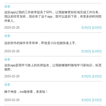
游客
这款app让我的工作效率提高了50%，让我能够更轻松地完成工作任务。
我以前经常加班，现在有了这个app，我可以提前下班，有更多的时间陪
伴家人。
2025-02-28
支持
[0]
反对
[0]
游客
这款软件的操作非常简单，即使是小白也能快速上手。
2025-02-28
支持
[0]
反对
[0]
游客
这款app是我学习路上的良师益友，让我能够随时随地学习新知识，拓宽
视野。
2025-02-28
支持
[0]
反对
[0]
游客
梯子神器，ins随便看，美美哒！
2025-02-28
支持
[0]
反对
[0]