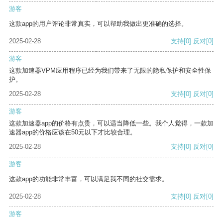
游客
这款app的用户评论非常真实，可以帮助我做出更准确的选择。
2025-02-28
支持
[0]
反对
[0]
游客
这款加速器VPM应用程序已经为我们带来了无限的隐私保护和安全性保
护。
2025-02-28
支持
[0]
反对
[0]
游客
这款加速器app的价格有点贵，可以适当降低一些。我个人觉得，一款加
速器app的价格应该在50元以下才比较合理。
2025-02-28
支持
[0]
反对
[0]
游客
这款app的功能非常丰富，可以满足我不同的社交需求。
2025-02-28
支持
[0]
反对
[0]
游客