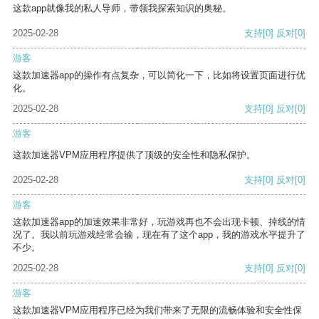
这款app就像我的私人导师，带领我探索知识的奥秘。
2025-02-28
支持
[0]
反对
[0]
游客
这款加速器app的操作有点复杂，可以简化一下，比如将设置页面进行优
化。
2025-02-28
支持
[0]
反对
[0]
游客
这款加速器VPM应用程序提供了顶级的安全性和隐私保护。
2025-02-28
支持
[0]
反对
[0]
游客
这款加速器app的加速效果非常好，玩游戏再也不会出现卡顿、掉线的情
况了。我以前玩游戏经常会输，现在有了这个app，我的游戏水平提升了
不少。
2025-02-28
支持
[0]
反对
[0]
游客
这款加速器VPM应用程序已经为我们带来了无限的流畅体验和安全性保