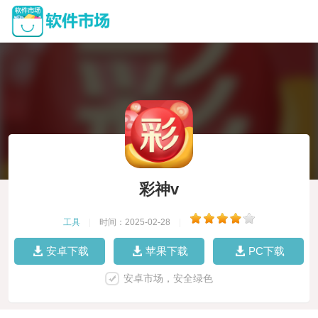
彩神v
工具
|
时间：2025-02-28
|
安卓下载
苹果下载
PC下载
安卓市场，安全绿色