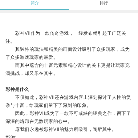
简介
排行
彩神VII作为一款传奇游戏，一经发布就引起了广泛关
注。
其独特的玩法和精美的画面设计吸引了众多玩家，成为
了众多游戏玩家的最爱。
而其中蕴含的丰富元素和精心设计的关卡更是让玩家充
满挑战，却又乐在其中。
彩神是什么
不仅如此，彩神VII还在游戏内容上深刻探讨了人性的复
杂与丰富，给玩家们留下了深刻的印象。
因此，彩神VII成为了一款不可或缺的经典之作，留下了
深深的烙印在无数玩家的心中。
愿我们永远被彩神VII的魅力所吸引，陶醉其中。
#39#