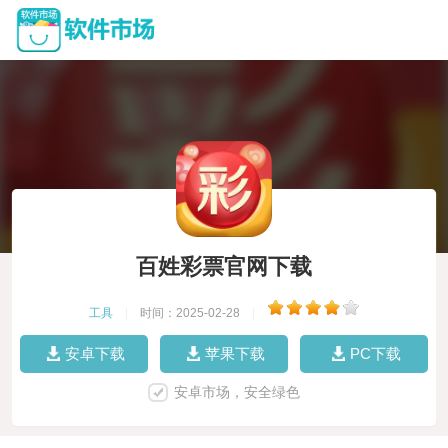
百姓彩票官网下载
工具
|
时间：2025-02-28
|
安卓下载
苹果下载
PC下载
安卓市场，安全绿色