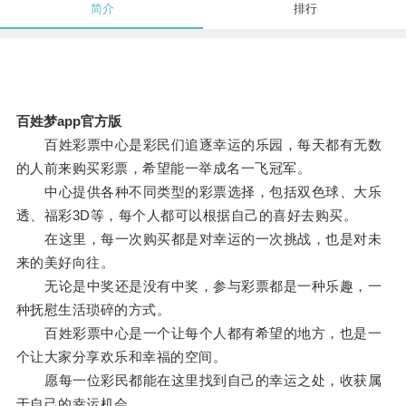
简介
排行
百姓梦app官方版
百姓彩票中心是彩民们追逐幸运的乐园，每天都有无数
的人前来购买彩票，希望能一举成名一飞冠军。
中心提供各种不同类型的彩票选择，包括双色球、大乐
透、福彩3D等，每个人都可以根据自己的喜好去购买。
在这里，每一次购买都是对幸运的一次挑战，也是对未
来的美好向往。
无论是中奖还是没有中奖，参与彩票都是一种乐趣，一
种抚慰生活琐碎的方式。
百姓彩票中心是一个让每个人都有希望的地方，也是一
个让大家分享欢乐和幸福的空间。
愿每一位彩民都能在这里找到自己的幸运之处，收获属
于自己的幸运机会。