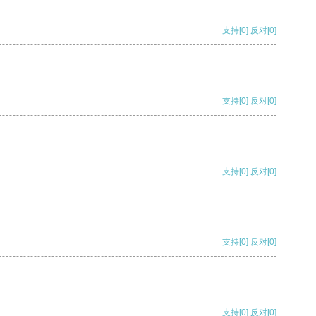
支持
[0]
反对
[0]
支持
[0]
反对
[0]
支持
[0]
反对
[0]
支持
[0]
反对
[0]
支持
[0]
反对
[0]