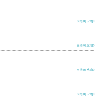
支持
[0]
反对
[0]
支持
[0]
反对
[0]
支持
[0]
反对
[0]
支持
[0]
反对
[0]