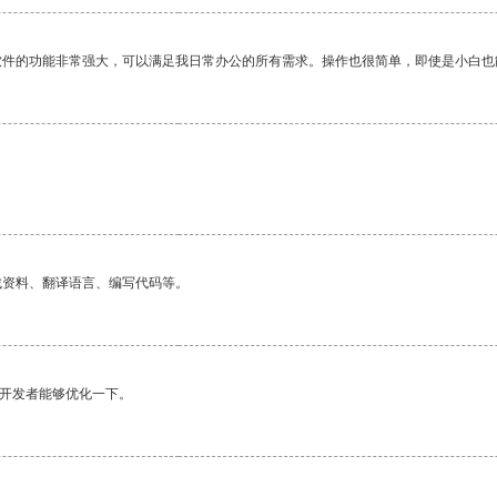
软件的功能非常强大，可以满足我日常办公的所有需求。操作也很简单，即使是小白也
找资料、翻译语言、编写代码等。
望开发者能够优化一下。