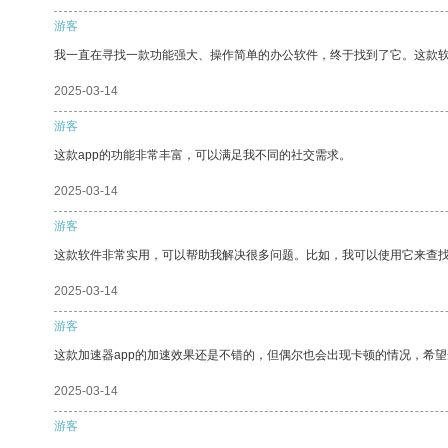
游客
我一直在寻找一款功能强大、操作简单的办公软件，终于找到了它。这款
2025-03-14
游客
这款app的功能非常丰富，可以满足我不同的社交需求。
2025-03-14
游客
这款软件非常实用，可以帮助我解决很多问题。比如，我可以使用它来查
2025-03-14
游客
这款加速器app的加速效果还是不错的，但偶尔也会出现卡顿的情况，希
2025-03-14
游客