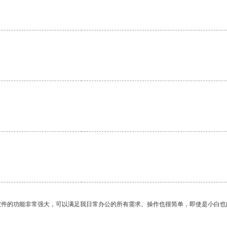
。
软件的功能非常强大，可以满足我日常办公的所有需求。操作也很简单，即使是小白也