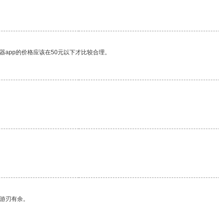
。
器app的价格应该在50元以下才比较合理。
中游刃有余。