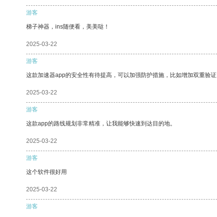
游客
梯子神器，ins随便看，美美哒！
2025-03-22
游客
这款加速器app的安全性有待提高，可以加强防护措施，比如增加双重验证
2025-03-22
游客
这款app的路线规划非常精准，让我能够快速到达目的地。
2025-03-22
游客
这个软件很好用
2025-03-22
游客