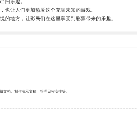
己的乐趣。
，也让人们更加热爱这个充满未知的游戏。
悦的地方，让彩民们在这里享受到彩票带来的乐趣。
编辑文档、制作演示文稿、管理日程安排等。