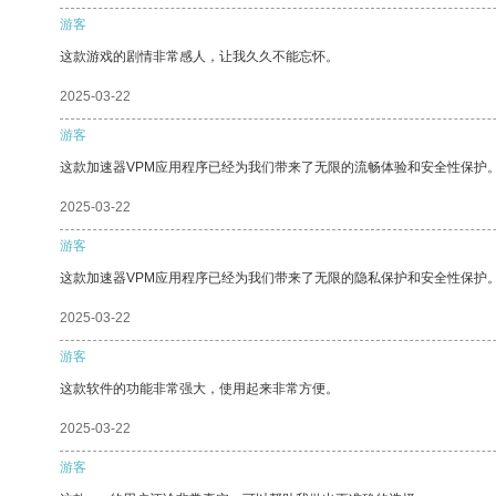
游客
这款游戏的剧情非常感人，让我久久不能忘怀。
2025-03-22
游客
这款加速器VPM应用程序已经为我们带来了无限的流畅体验和安全性保护
2025-03-22
游客
这款加速器VPM应用程序已经为我们带来了无限的隐私保护和安全性保护
2025-03-22
游客
这款软件的功能非常强大，使用起来非常方便。
2025-03-22
游客