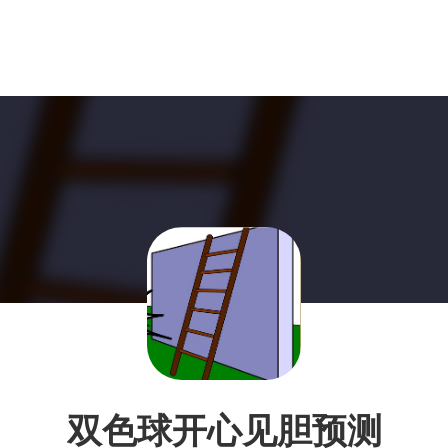
双色球开心见胆预测