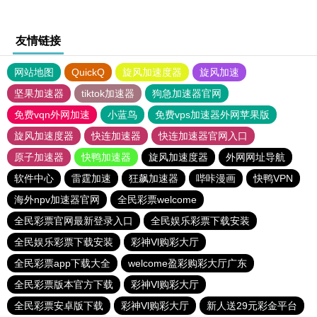
友情链接
网站地图
QuickQ
旋风加速度器
旋风加速
坚果加速器
tiktok加速器
狗急加速器官网
免费vqn外网加速
小蓝鸟
免费vps加速器外网苹果版
旋风加速度器
快连加速器
快连加速器官网入口
原子加速器
快鸭加速器
旋风加速度器
外网网址导航
软件中心
雷霆加速
狂飙加速器
哔咔漫画
快鸭VPN
海外npv加速器官网
全民彩票welcome
全民彩票官网最新登录入口
全民娱乐彩票下载安装
全民娱乐彩票下载安装
彩神Vl购彩大厅
全民彩票app下载大全
welcome盈彩购彩大厅广东
全民彩票版本官方下载
彩神Vl购彩大厅
全民彩票安卓版下载
彩神Vl购彩大厅
新人送29元彩金平台