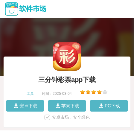
三分钟彩票app下载
工具
|
时间：2025-03-04
|
安卓下载
苹果下载
PC下载
安卓市场，安全绿色