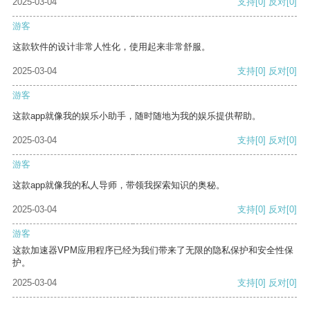
2025-03-04
支持
[0]
反对
[0]
游客
这款软件的设计非常人性化，使用起来非常舒服。
2025-03-04
支持
[0]
反对
[0]
游客
这款app就像我的娱乐小助手，随时随地为我的娱乐提供帮助。
2025-03-04
支持
[0]
反对
[0]
游客
这款app就像我的私人导师，带领我探索知识的奥秘。
2025-03-04
支持
[0]
反对
[0]
游客
这款加速器VPM应用程序已经为我们带来了无限的隐私保护和安全性保
护。
2025-03-04
支持
[0]
反对
[0]