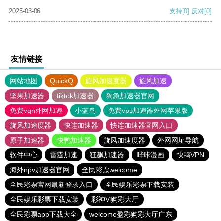
2025-03-06
支持
[0]
反对
[0]
友情链接
网站地图
QuickQ
旋风加速度器
旋风加速
坚果加速器
tiktok加速器
狗急加速器官网
免费vqn外网加速
小蓝鸟
免费vps加速器外网苹果版
旋风加速度器
快连加速器
快连加速器官网入口
原子加速器
快鸭加速器
旋风加速度器
外网网址导航
软件中心
雷霆加速
狂飙加速器
哔咔漫画
快鸭VPN
海外npv加速器官网
全民彩票welcome
全民彩票官网最新登录入口
全民娱乐彩票下载安装
全民娱乐彩票下载安装
彩神Vl购彩大厅
全民彩票app下载大全
welcome盈彩购彩大厅广东