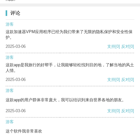
评论
游客
这款加速器VPM应用程序已经为我们带来了无限的隐私保护和安全性保
护。
2025-03-06
支持
[0]
反对
[0]
游客
这款app是我旅行的好帮手，让我能够轻松找到目的地，了解当地的风土
人情。
2025-03-06
支持
[0]
反对
[0]
游客
这款app的用户群体非常庞大，我可以结识到来自世界各地的朋友。
2025-03-06
支持
[0]
反对
[0]
游客
这个软件我非常喜欢