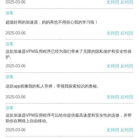
2025-03-06
支持
[0]
反对
[0]
游客
超级好用的加速器，妈妈再也不用担心我的学习啦！
2025-03-06
支持
[0]
反对
[0]
游客
这款加速器VPM应用程序已经为我们带来了无限的隐私保护和安全性保
护。
2025-03-06
支持
[0]
反对
[0]
游客
这款app就像我的私人导师，带领我探索知识的奥秘。
2025-03-06
支持
[0]
反对
[0]
游客
这款加速器VPM应用程序可以给你提供最高速度和安全性的连接，并帮
助你在网络上自由移动。
2025-03-06
支持
[0]
反对
[0]