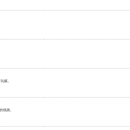
有玩腻。
区的线路。