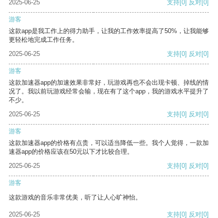
2025-06-25
支持
[0]
反对
[0]
游客
这款app是我工作上的得力助手，让我的工作效率提高了50%，让我能够
更轻松地完成工作任务。
2025-06-25
支持
[0]
反对
[0]
游客
这款加速器app的加速效果非常好，玩游戏再也不会出现卡顿、掉线的情
况了。我以前玩游戏经常会输，现在有了这个app，我的游戏水平提升了
不少。
2025-06-25
支持
[0]
反对
[0]
游客
这款加速器app的价格有点贵，可以适当降低一些。我个人觉得，一款加
速器app的价格应该在50元以下才比较合理。
2025-06-25
支持
[0]
反对
[0]
游客
这款游戏的音乐非常优美，听了让人心旷神怡。
2025-06-25
支持
[0]
反对
[0]