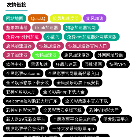
友情链接
网站地图
QuickQ
旋风加速度器
旋风加速
坚果加速器
tiktok加速器
狗急加速器官网
免费vqn外网加速
小蓝鸟
免费vps加速器外网苹果版
旋风加速度器
快连加速器
快连加速器官网入口
原子加速器
快鸭加速器
旋风加速度器
外网网址导航
软件中心
雷霆加速
狂飙加速器
哔咔漫画
快鸭VPN
全民彩票welcome
全民彩票官网最新登录入口
全民娱乐彩票下载安装
全民娱乐彩票下载安装
彩神Vl购彩大厅
全民彩票app下载大全
welcome盈彩购彩大厅广东
全民彩票版本官方下载
彩神Vl购彩大厅
全民彩票安卓版下载
彩神Vl购彩大厅
新人送29元彩金平台
全民彩票平台是真的吗
明发彩票平台
明发彩票平台怎么样
一分大发系统彩票app