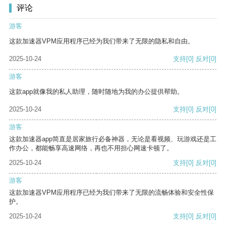
评论
游客
这款加速器VPM应用程序已经为我们带来了无限的隐私和自由。
2025-10-24
支持
[0]
反对
[0]
游客
这款app就像我的私人助理，随时随地为我的办公提供帮助。
2025-10-24
支持
[0]
反对
[0]
游客
这款加速器app简直是居家旅行必备神器，无论是看视频、玩游戏还是工
作办公，都能畅享高速网络，再也不用担心网速卡顿了。
2025-10-24
支持
[0]
反对
[0]
游客
这款加速器VPM应用程序已经为我们带来了无限的流畅体验和安全性保
护。
2025-10-24
支持
[0]
反对
[0]