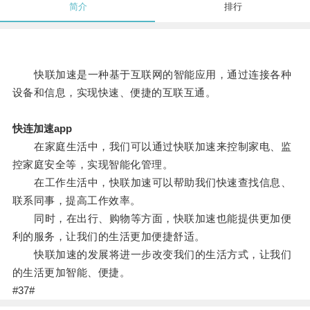
简介
排行
快联加速是一种基于互联网的智能应用，通过连接各种
设备和信息，实现快速、便捷的互联互通。
快连加速app
在家庭生活中，我们可以通过快联加速来控制家电、监
控家庭安全等，实现智能化管理。
在工作生活中，快联加速可以帮助我们快速查找信息、
联系同事，提高工作效率。
同时，在出行、购物等方面，快联加速也能提供更加便
利的服务，让我们的生活更加便捷舒适。
快联加速的发展将进一步改变我们的生活方式，让我们
的生活更加智能、便捷。
#37#