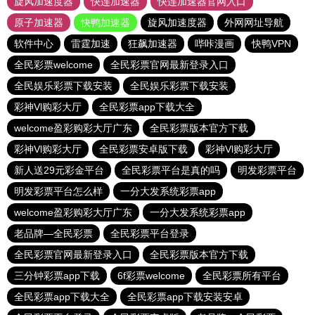
旋风加速度器
快连加速器
快连加速器官网入口
原子加速器
快鸭加速器
旋风加速度器
外网网址导航
软件中心
雷霆加速
狂飙加速器
哔咔漫画
快鸭VPN
全民彩票welcome
全民彩票官网最新登录入口
全民娱乐彩票下载安装
全民娱乐彩票下载安装
彩神Vl购彩大厅
全民彩票app下载大全
welcome盈彩购彩大厅广东
全民彩票版本官方下载
彩神Vl购彩大厅
全民彩票安卓版下载
彩神Vl购彩大厅
新人送29元彩金平台
全民彩票平台是真的吗
明发彩票平台
明发彩票平台怎么样
一分大发系统彩票app
welcome盈彩购彩大厅广东
一分大发系统彩票app
老品牌—全民彩票
全民彩票平台登录
全民彩票官网最新登录入口
全民彩票版本官方下载
三分钟彩票app下载
6f彩票welcome
全民彩票所有平台
全民彩票app下载大全
全民彩票app下载安装安卓