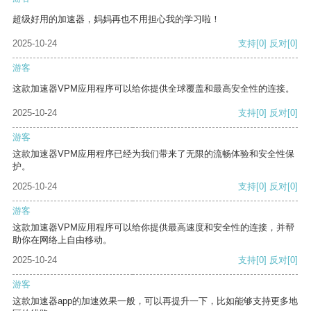
超级好用的加速器，妈妈再也不用担心我的学习啦！
2025-10-24
支持
[0]
反对
[0]
游客
这款加速器VPM应用程序可以给你提供全球覆盖和最高安全性的连接。
2025-10-24
支持
[0]
反对
[0]
游客
这款加速器VPM应用程序已经为我们带来了无限的流畅体验和安全性保
护。
2025-10-24
支持
[0]
反对
[0]
游客
这款加速器VPM应用程序可以给你提供最高速度和安全性的连接，并帮
助你在网络上自由移动。
2025-10-24
支持
[0]
反对
[0]
游客
这款加速器app的加速效果一般，可以再提升一下，比如能够支持更多地