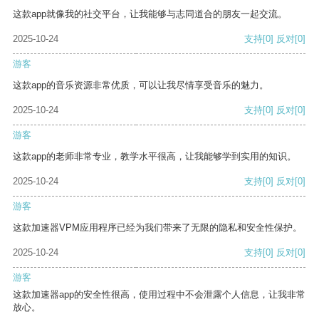
这款app就像我的社交平台，让我能够与志同道合的朋友一起交流。
2025-10-24
支持
[0]
反对
[0]
游客
这款app的音乐资源非常优质，可以让我尽情享受音乐的魅力。
2025-10-24
支持
[0]
反对
[0]
游客
这款app的老师非常专业，教学水平很高，让我能够学到实用的知识。
2025-10-24
支持
[0]
反对
[0]
游客
这款加速器VPM应用程序已经为我们带来了无限的隐私和安全性保护。
2025-10-24
支持
[0]
反对
[0]
游客
这款加速器app的安全性很高，使用过程中不会泄露个人信息，让我非常
放心。