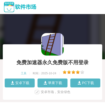
免费加速器永久免费版不用登录
工具
|
时间：2025-10-24
|
安卓下载
苹果下载
PC下载
安卓市场，安全绿色