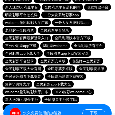
新人送29元彩金平台
全民彩票平台是真的吗
明发彩票平台
明发彩票平台怎么样
一分大发系统彩票app
welcome盈彩购彩大厅广东
一分大发系统彩票app
老品牌—全民彩票
全民彩票平台登录
全民彩票官网最新登录入口
全民彩票版本官方下载
三分钟彩票app下载
6f彩票welcome
全民彩票所有平台
全民彩票app下载大全
全民彩票app下载安装安卓
全民彩票平台登录
全民彩票安卓版
老品牌—全民彩票
全民彩票下载大全官网
全民彩票安卓版
全民彩票安卓版
全民娱乐彩票下载安装
全民娱乐彩票下载安装
彩神Vl购彩大厅
全民彩票app下载大全
welcome盈彩购彩大厅广东
9123购彩welcome中心
新人送29元彩金平台
全民彩票平台换了吗
全民彩票平台登录
永久免费使用的加速器
下载