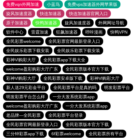
免费vqn外网加速
小蓝鸟
免费vps加速器外网苹果版
旋风加速度器
快连加速器
快连加速器官网入口
原子加速器
快鸭加速器
旋风加速度器
外网网址导航
软件中心
雷霆加速
狂飙加速器
哔咔漫画
快鸭VPN
全民彩票welcome
全民彩票官网最新登录入口
全民娱乐彩票下载安装
全民娱乐彩票下载安装
彩神Vl购彩大厅
全民彩票app下载大全
welcome盈彩购彩大厅广东
全民彩票版本官方下载
彩神Vl购彩大厅
全民彩票安卓版下载
彩神Vl购彩大厅
新人送29元彩金平台
全民彩票平台是真的吗
明发彩票平台
明发彩票平台怎么样
一分大发系统彩票app
welcome盈彩购彩大厅广东
一分大发系统彩票app
老品牌—全民彩票
全民彩票平台登录
全民彩票官网最新登录入口
全民彩票版本官方下载
三分钟彩票app下载
6f彩票welcome
全民彩票所有平台