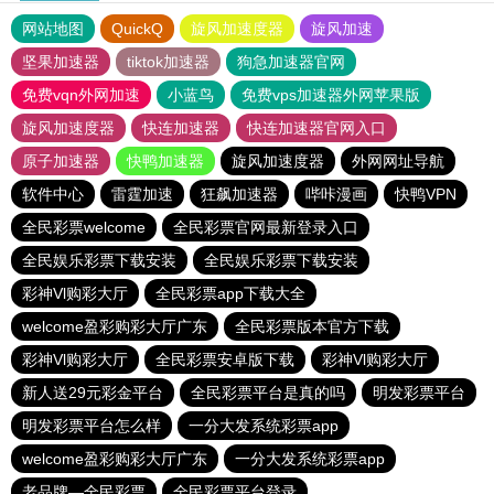
网站地图
QuickQ
旋风加速度器
旋风加速
坚果加速器
tiktok加速器
狗急加速器官网
免费vqn外网加速
小蓝鸟
免费vps加速器外网苹果版
旋风加速度器
快连加速器
快连加速器官网入口
原子加速器
快鸭加速器
旋风加速度器
外网网址导航
软件中心
雷霆加速
狂飙加速器
哔咔漫画
快鸭VPN
全民彩票welcome
全民彩票官网最新登录入口
全民娱乐彩票下载安装
全民娱乐彩票下载安装
彩神Vl购彩大厅
全民彩票app下载大全
welcome盈彩购彩大厅广东
全民彩票版本官方下载
彩神Vl购彩大厅
全民彩票安卓版下载
彩神Vl购彩大厅
新人送29元彩金平台
全民彩票平台是真的吗
明发彩票平台
明发彩票平台怎么样
一分大发系统彩票app
welcome盈彩购彩大厅广东
一分大发系统彩票app
老品牌—全民彩票
全民彩票平台登录