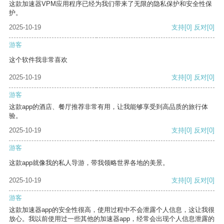
这款加速器VPM应用程序已经为我们带来了无限的隐私保护和安全性保
护。
2025-10-19
支持
[0]
反对
[0]
游客
这个软件我非常喜欢
2025-10-19
支持
[0]
反对
[0]
游客
这款app的酒店、餐厅推荐非常有用，让我能够享受到高品质的旅行体
验。
2025-10-19
支持
[0]
反对
[0]
游客
这款app就像我的私人导游，带我领略世界各地的美景。
2025-10-19
支持
[0]
反对
[0]
游客
这款加速器app的安全性很高，使用过程中不会泄露个人信息，这让我很
放心。我以前使用过一些其他的加速器app，经常会出现个人信息泄露的