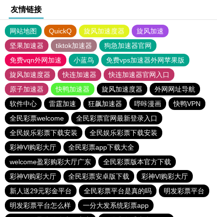
友情链接
网站地图
QuickQ
旋风加速度器
旋风加速
坚果加速器
tiktok加速器
狗急加速器官网
免费vqn外网加速
小蓝鸟
免费vps加速器外网苹果版
旋风加速度器
快连加速器
快连加速器官网入口
原子加速器
快鸭加速器
旋风加速度器
外网网址导航
软件中心
雷霆加速
狂飙加速器
哔咔漫画
快鸭VPN
全民彩票welcome
全民彩票官网最新登录入口
全民娱乐彩票下载安装
全民娱乐彩票下载安装
彩神Vl购彩大厅
全民彩票app下载大全
welcome盈彩购彩大厅广东
全民彩票版本官方下载
彩神Vl购彩大厅
全民彩票安卓版下载
彩神Vl购彩大厅
新人送29元彩金平台
全民彩票平台是真的吗
明发彩票平台
明发彩票平台怎么样
一分大发系统彩票app