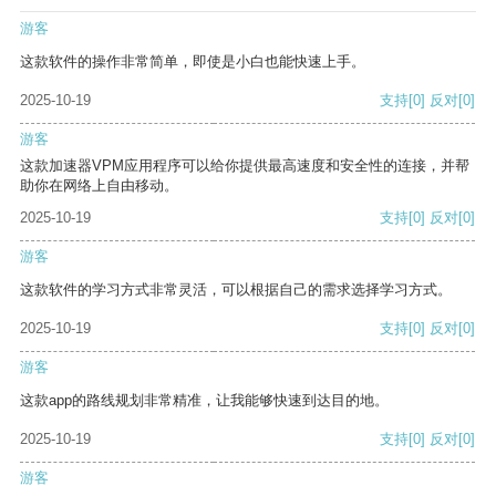
游客
这款软件的操作非常简单，即使是小白也能快速上手。
2025-10-19
支持
[0]
反对
[0]
游客
这款加速器VPM应用程序可以给你提供最高速度和安全性的连接，并帮
助你在网络上自由移动。
2025-10-19
支持
[0]
反对
[0]
游客
这款软件的学习方式非常灵活，可以根据自己的需求选择学习方式。
2025-10-19
支持
[0]
反对
[0]
游客
这款app的路线规划非常精准，让我能够快速到达目的地。
2025-10-19
支持
[0]
反对
[0]
游客