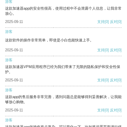
游客
这款加速器app的安全性很高，使用过程中不会泄露个人信息，让我非常
放心。
2025-09-11
支持
[0]
反对
[0]
游客
这款软件的操作非常简单，即使是小白也能快速上手。
2025-09-11
支持
[0]
反对
[0]
游客
这款加速器VPM应用程序已经为我们带来了无限的隐私保护和安全性保
护。
2025-09-11
支持
[0]
反对
[0]
游客
这款app的售后服务非常完善，遇到问题总是能够得到妥善解决，让我能
够放心购物。
2025-09-11
支持
[0]
反对
[0]
游客
这款加速器app的操作有点复杂，可以简化一下，比如将设置页面进行优