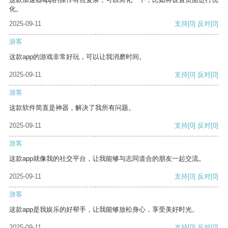
化。
2025-09-11
支持
[0]
反对
[0]
游客
这款app的游戏非常好玩，可以让我消磨时间。
2025-09-11
支持
[0]
反对
[0]
游客
这款软件简直是神器，解决了我所有问题。
2025-09-11
支持
[0]
反对
[0]
游客
这款app就像我的社交平台，让我能够与志同道合的朋友一起交流。
2025-09-11
支持
[0]
反对
[0]
游客
这款app是我娱乐的好帮手，让我能够放松身心，享受美好时光。
2025-09-11
支持
[0]
反对
[0]