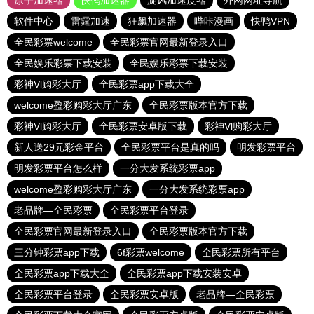
原子加速器
快鸭加速器
旋风加速度器
外网网址导航
软件中心
雷霆加速
狂飙加速器
哔咔漫画
快鸭VPN
全民彩票welcome
全民彩票官网最新登录入口
全民娱乐彩票下载安装
全民娱乐彩票下载安装
彩神Vl购彩大厅
全民彩票app下载大全
welcome盈彩购彩大厅广东
全民彩票版本官方下载
彩神Vl购彩大厅
全民彩票安卓版下载
彩神Vl购彩大厅
新人送29元彩金平台
全民彩票平台是真的吗
明发彩票平台
明发彩票平台怎么样
一分大发系统彩票app
welcome盈彩购彩大厅广东
一分大发系统彩票app
老品牌—全民彩票
全民彩票平台登录
全民彩票官网最新登录入口
全民彩票版本官方下载
三分钟彩票app下载
6f彩票welcome
全民彩票所有平台
全民彩票app下载大全
全民彩票app下载安装安卓
全民彩票平台登录
全民彩票安卓版
老品牌—全民彩票