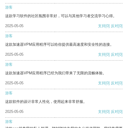
游客
这款学习软件的社区氛围非常好，可以与其他学习者交流学习心得。
2025-05-05
支持
[0]
反对
[0]
游客
这款加速器VPM应用程序可以给你提供最高速度和安全性的连接。
2025-05-05
支持
[0]
反对
[0]
游客
这款加速器VPM应用程序已经为我们带来了无限的流畅体验。
2025-05-05
支持
[0]
反对
[0]
游客
这款软件的设计非常人性化，使用起来非常舒服。
2025-05-05
支持
[0]
反对
[0]
游客