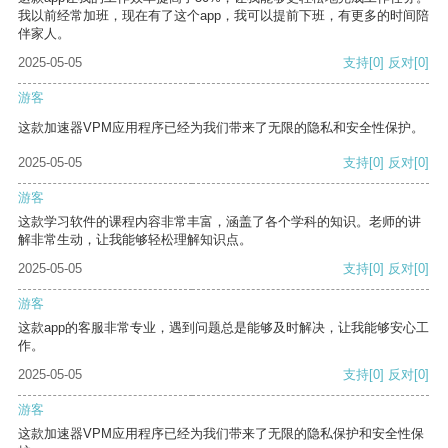
我以前经常加班，现在有了这个app，我可以提前下班，有更多的时间陪
伴家人。
2025-05-05
支持
[0]
反对
[0]
游客
这款加速器VPM应用程序已经为我们带来了无限的隐私和安全性保护。
2025-05-05
支持
[0]
反对
[0]
游客
这款学习软件的课程内容非常丰富，涵盖了各个学科的知识。老师的讲
解非常生动，让我能够轻松理解知识点。
2025-05-05
支持
[0]
反对
[0]
游客
这款app的客服非常专业，遇到问题总是能够及时解决，让我能够安心工
作。
2025-05-05
支持
[0]
反对
[0]
游客
这款加速器VPM应用程序已经为我们带来了无限的隐私保护和安全性保