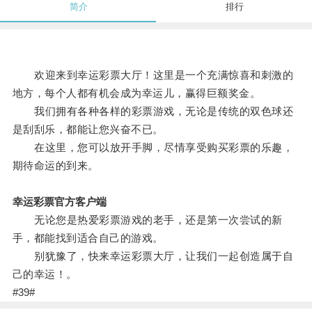
简介
排行
欢迎来到幸运彩票大厅！这里是一个充满惊喜和刺激的
地方，每个人都有机会成为幸运儿，赢得巨额奖金。
我们拥有各种各样的彩票游戏，无论是传统的双色球还
是刮刮乐，都能让您兴奋不已。
在这里，您可以放开手脚，尽情享受购买彩票的乐趣，
期待命运的到来。
幸运彩票官方客户端
无论您是热爱彩票游戏的老手，还是第一次尝试的新
手，都能找到适合自己的游戏。
别犹豫了，快来幸运彩票大厅，让我们一起创造属于自
己的幸运！。
#39#