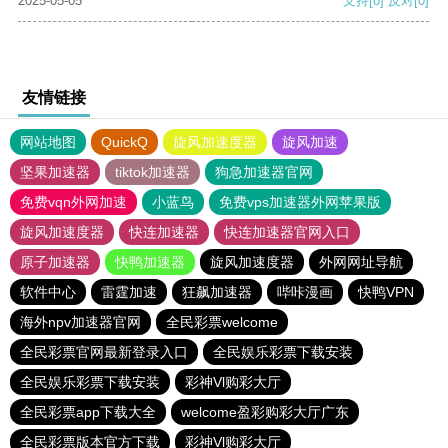
2025-05-05
支持
[0]
反对
[0]
友情链接
网站地图
QuickQ
旋风加速度器
旋风加速
坚果加速器
tiktok加速器
狗急加速器官网
免费vqn外网加速
小蓝鸟
免费vps加速器外网苹果版
旋风加速度器
快连加速器
快连加速器官网入口
原子加速器
快鸭加速器
旋风加速度器
外网网址导航
软件中心
雷霆加速
狂飙加速器
哔咔漫画
快鸭VPN
海外npv加速器官网
全民彩票welcome
全民彩票官网最新登录入口
全民娱乐彩票下载安装
全民娱乐彩票下载安装
彩神Vl购彩大厅
全民彩票app下载大全
welcome盈彩购彩大厅广东
全民彩票版本官方下载
彩神Vl购彩大厅