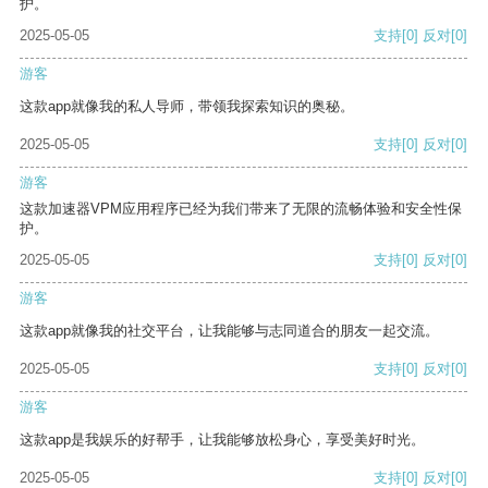
护。
2025-05-05
支持
[0]
反对
[0]
游客
这款app就像我的私人导师，带领我探索知识的奥秘。
2025-05-05
支持
[0]
反对
[0]
游客
这款加速器VPM应用程序已经为我们带来了无限的流畅体验和安全性保
护。
2025-05-05
支持
[0]
反对
[0]
游客
这款app就像我的社交平台，让我能够与志同道合的朋友一起交流。
2025-05-05
支持
[0]
反对
[0]
游客
这款app是我娱乐的好帮手，让我能够放松身心，享受美好时光。
2025-05-05
支持
[0]
反对
[0]