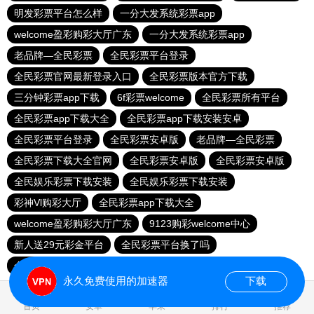
明发彩票平台怎么样
一分大发系统彩票app
welcome盈彩购彩大厅广东
一分大发系统彩票app
老品牌—全民彩票
全民彩票平台登录
全民彩票官网最新登录入口
全民彩票版本官方下载
三分钟彩票app下载
6f彩票welcome
全民彩票所有平台
全民彩票app下载大全
全民彩票app下载安装安卓
全民彩票平台登录
全民彩票安卓版
老品牌—全民彩票
全民彩票下载大全官网
全民彩票安卓版
全民彩票安卓版
全民娱乐彩票下载安装
全民娱乐彩票下载安装
彩神Vl购彩大厅
全民彩票app下载大全
welcome盈彩购彩大厅广东
9123购彩welcome中心
新人送29元彩金平台
全民彩票平台换了吗
全民彩票平台登录
永久免费使用的加速器
下载
0.026067s
首页
安卓
苹果
排行
推荐