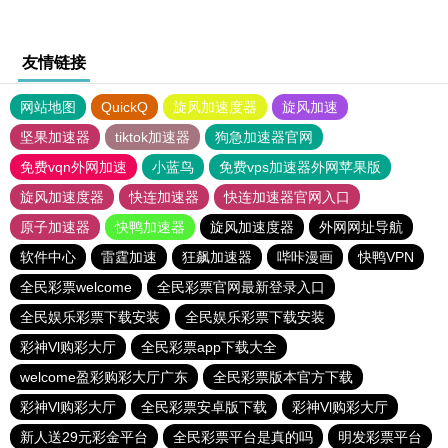
友情链接
网站地图
QuickQ
旋风加速度器
旋风加速
坚果加速器
tiktok加速器
狗急加速器官网
免费vqn外网加速
小蓝鸟
免费vps加速器外网苹果版
旋风加速度器
快连加速器
快连加速器官网入口
原子加速器
快鸭加速器
旋风加速度器
外网网址导航
软件中心
雷霆加速
狂飙加速器
哔咔漫画
快鸭VPN
全民彩票welcome
全民彩票官网最新登录入口
全民娱乐彩票下载安装
全民娱乐彩票下载安装
彩神Vl购彩大厅
全民彩票app下载大全
welcome盈彩购彩大厅广东
全民彩票版本官方下载
彩神Vl购彩大厅
全民彩票安卓版下载
彩神Vl购彩大厅
新人送29元彩金平台
全民彩票平台是真的吗
明发彩票平台