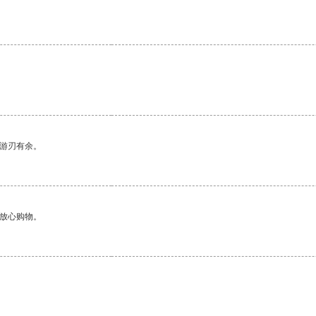
中游刃有余。
够放心购物。