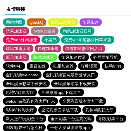
友情链接
网站地图
QuickQ
旋风加速度器
旋风加速
坚果加速器
tiktok加速器
狗急加速器官网
免费vqn外网加速
小蓝鸟
免费vps加速器外网苹果版
旋风加速度器
快连加速器
快连加速器官网入口
原子加速器
快鸭加速器
旋风加速度器
外网网址导航
软件中心
雷霆加速
狂飙加速器
哔咔漫画
快鸭VPN
全民彩票welcome
全民彩票官网最新登录入口
全民娱乐彩票下载安装
全民娱乐彩票下载安装
彩神Vl购彩大厅
全民彩票app下载大全
welcome盈彩购彩大厅广东
全民彩票版本官方下载
彩神Vl购彩大厅
全民彩票安卓版下载
彩神Vl购彩大厅
新人送29元彩金平台
全民彩票平台是真的吗
明发彩票平台
明发彩票平台怎么样
一分大发系统彩票app