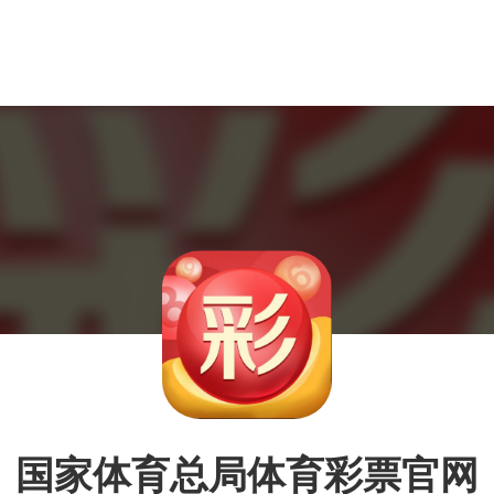
国家体育总局体育彩票官网