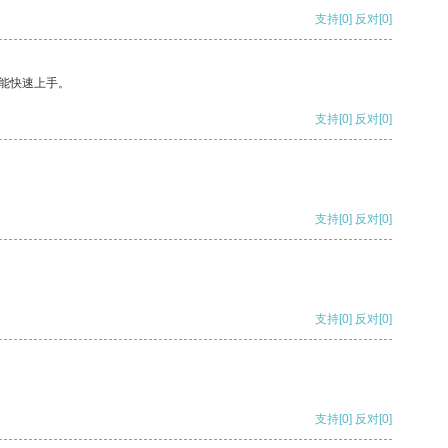
支持
[0]
反对
[0]
能快速上手。
支持
[0]
反对
[0]
支持
[0]
反对
[0]
支持
[0]
反对
[0]
支持
[0]
反对
[0]