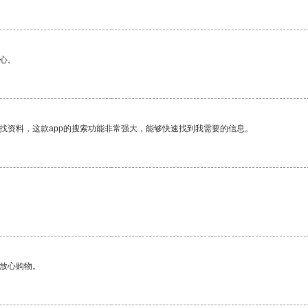
心。
找资料，这款app的搜索功能非常强大，能够快速找到我需要的信息。
够放心购物。