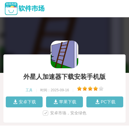
外星人加速器下载安装手机版
工具
|
时间：2025-09-16
|
安卓下载
苹果下载
PC下载
安卓市场，安全绿色