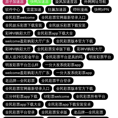
原子加速器
快鸭加速器
旋风加速度器
外网网址导航
软件中心
雷霆加速
狂飙加速器
哔咔漫画
快鸭VPN
全民彩票welcome
全民彩票官网最新登录入口
全民娱乐彩票下载安装
全民娱乐彩票下载安装
彩神Vl购彩大厅
全民彩票app下载大全
welcome盈彩购彩大厅广东
全民彩票版本官方下载
彩神Vl购彩大厅
全民彩票安卓版下载
彩神Vl购彩大厅
新人送29元彩金平台
全民彩票平台是真的吗
明发彩票平台
明发彩票平台怎么样
一分大发系统彩票app
welcome盈彩购彩大厅广东
一分大发系统彩票app
老品牌—全民彩票
全民彩票平台登录
全民彩票官网最新登录入口
全民彩票版本官方下载
三分钟彩票app下载
6f彩票welcome
全民彩票所有平台
全民彩票app下载大全
全民彩票app下载安装安卓
全民彩票平台登录
全民彩票安卓版
老品牌—全民彩票