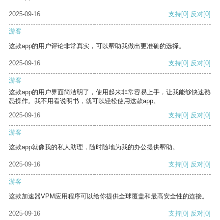
2025-09-16
支持
[0]
反对
[0]
游客
这款app的用户评论非常真实，可以帮助我做出更准确的选择。
2025-09-16
支持
[0]
反对
[0]
游客
这款app的用户界面简洁明了，使用起来非常容易上手，让我能够快速熟
悉操作。我不用看说明书，就可以轻松使用这款app。
2025-09-16
支持
[0]
反对
[0]
游客
这款app就像我的私人助理，随时随地为我的办公提供帮助。
2025-09-16
支持
[0]
反对
[0]
游客
这款加速器VPM应用程序可以给你提供全球覆盖和最高安全性的连接。
2025-09-16
支持
[0]
反对
[0]