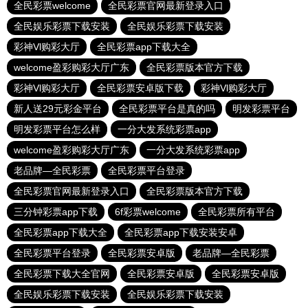
全民彩票welcome
全民彩票官网最新登录入口
全民娱乐彩票下载安装
全民娱乐彩票下载安装
彩神Vl购彩大厅
全民彩票app下载大全
welcome盈彩购彩大厅广东
全民彩票版本官方下载
彩神Vl购彩大厅
全民彩票安卓版下载
彩神Vl购彩大厅
新人送29元彩金平台
全民彩票平台是真的吗
明发彩票平台
明发彩票平台怎么样
一分大发系统彩票app
welcome盈彩购彩大厅广东
一分大发系统彩票app
老品牌—全民彩票
全民彩票平台登录
全民彩票官网最新登录入口
全民彩票版本官方下载
三分钟彩票app下载
6f彩票welcome
全民彩票所有平台
全民彩票app下载大全
全民彩票app下载安装安卓
全民彩票平台登录
全民彩票安卓版
老品牌—全民彩票
全民彩票下载大全官网
全民彩票安卓版
全民彩票安卓版
全民娱乐彩票下载安装
全民娱乐彩票下载安装