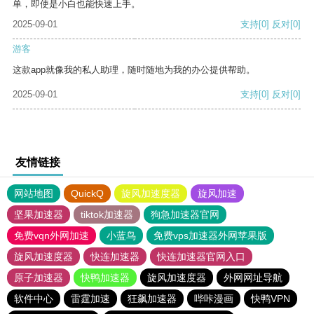
单，即使是小白也能快速上手。
2025-09-01
支持
[0]
反对
[0]
游客
这款app就像我的私人助理，随时随地为我的办公提供帮助。
2025-09-01
支持
[0]
反对
[0]
友情链接
网站地图
QuickQ
旋风加速度器
旋风加速
坚果加速器
tiktok加速器
狗急加速器官网
免费vqn外网加速
小蓝鸟
免费vps加速器外网苹果版
旋风加速度器
快连加速器
快连加速器官网入口
原子加速器
快鸭加速器
旋风加速度器
外网网址导航
软件中心
雷霆加速
狂飙加速器
哔咔漫画
快鸭VPN