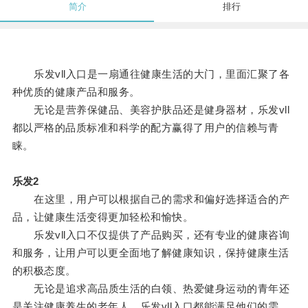
简介
排行
乐发vll入口是一扇通往健康生活的大门，里面汇聚了各
种优质的健康产品和服务。
无论是营养保健品、美容护肤品还是健身器材，乐发vll
都以严格的品质标准和科学的配方赢得了用户的信赖与青
睐。
乐发2
在这里，用户可以根据自己的需求和偏好选择适合的产
品，让健康生活变得更加轻松和愉快。
乐发vll入口不仅提供了产品购买，还有专业的健康咨询
和服务，让用户可以更全面地了解健康知识，保持健康生活
的积极态度。
无论是追求高品质生活的白领、热爱健身运动的青年还
是关注健康养生的老年人，乐发vll入口都能满足他们的需