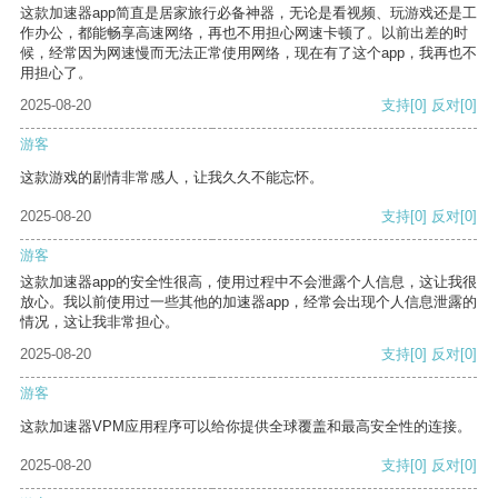
这款加速器app简直是居家旅行必备神器，无论是看视频、玩游戏还是工
作办公，都能畅享高速网络，再也不用担心网速卡顿了。以前出差的时
候，经常因为网速慢而无法正常使用网络，现在有了这个app，我再也不
用担心了。
2025-08-20
支持
[0]
反对
[0]
游客
这款游戏的剧情非常感人，让我久久不能忘怀。
2025-08-20
支持
[0]
反对
[0]
游客
这款加速器app的安全性很高，使用过程中不会泄露个人信息，这让我很
放心。我以前使用过一些其他的加速器app，经常会出现个人信息泄露的
情况，这让我非常担心。
2025-08-20
支持
[0]
反对
[0]
游客
这款加速器VPM应用程序可以给你提供全球覆盖和最高安全性的连接。
2025-08-20
支持
[0]
反对
[0]