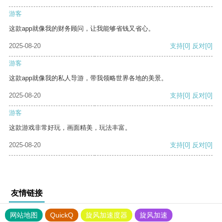
游客
这款app就像我的财务顾问，让我能够省钱又省心。
2025-08-20
支持
[0]
反对
[0]
游客
这款app就像我的私人导游，带我领略世界各地的美景。
2025-08-20
支持
[0]
反对
[0]
游客
这款游戏非常好玩，画面精美，玩法丰富。
2025-08-20
支持
[0]
反对
[0]
友情链接
网站地图
QuickQ
旋风加速度器
旋风加速