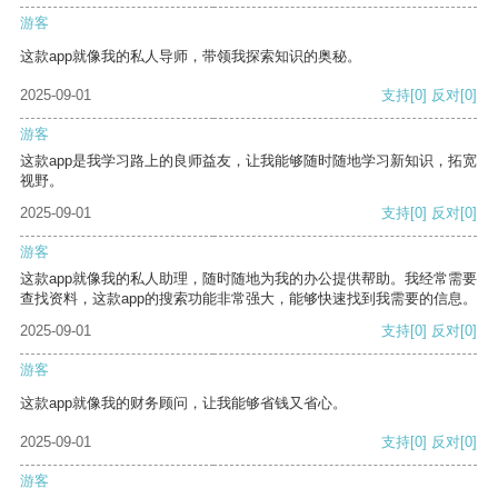
游客
这款app就像我的私人导师，带领我探索知识的奥秘。
2025-09-01
支持
[0]
反对
[0]
游客
这款app是我学习路上的良师益友，让我能够随时随地学习新知识，拓宽
视野。
2025-09-01
支持
[0]
反对
[0]
游客
这款app就像我的私人助理，随时随地为我的办公提供帮助。我经常需要
查找资料，这款app的搜索功能非常强大，能够快速找到我需要的信息。
2025-09-01
支持
[0]
反对
[0]
游客
这款app就像我的财务顾问，让我能够省钱又省心。
2025-09-01
支持
[0]
反对
[0]
游客