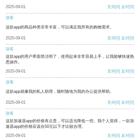
2025-09-01
支持
[0]
反对
[0]
游客
这款app的商品种类非常丰富，可以满足我所有的购物需求。
2025-09-01
支持
[0]
反对
[0]
游客
这款app的用户界面简洁明了，使用起来非常容易上手，让我能够快速熟
悉操作。
2025-09-01
支持
[0]
反对
[0]
游客
这款app就像我的私人助理，随时随地为我的办公提供帮助。
2025-09-01
支持
[0]
反对
[0]
游客
这款加速器app的价格有点贵，可以适当降低一些。我个人觉得，一款加
速器app的价格应该在50元以下才比较合理。
2025-09-01
支持
[0]
反对
[0]