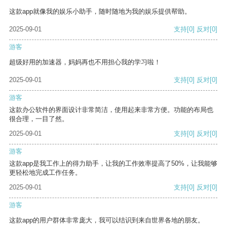
这款app就像我的娱乐小助手，随时随地为我的娱乐提供帮助。
2025-09-01
支持
[0]
反对
[0]
游客
超级好用的加速器，妈妈再也不用担心我的学习啦！
2025-09-01
支持
[0]
反对
[0]
游客
这款办公软件的界面设计非常简洁，使用起来非常方便。功能的布局也
很合理，一目了然。
2025-09-01
支持
[0]
反对
[0]
游客
这款app是我工作上的得力助手，让我的工作效率提高了50%，让我能够
更轻松地完成工作任务。
2025-09-01
支持
[0]
反对
[0]
游客
这款app的用户群体非常庞大，我可以结识到来自世界各地的朋友。