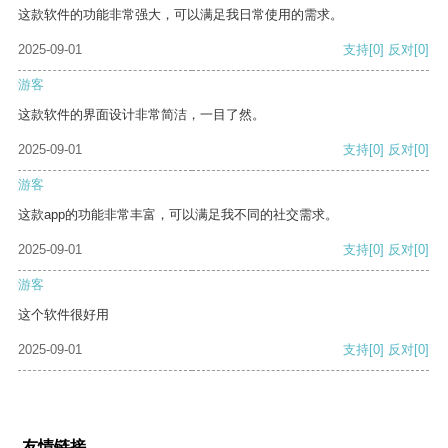
这款软件的功能非常强大，可以满足我日常使用的需求。
2025-09-01
支持
[0]
反对
[0]
游客
这款软件的界面设计非常简洁，一目了然。
2025-09-01
支持
[0]
反对
[0]
游客
这款app的功能非常丰富，可以满足我不同的社交需求。
2025-09-01
支持
[0]
反对
[0]
游客
这个软件很好用
2025-09-01
支持
[0]
反对
[0]
友情链接