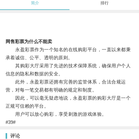
简介
排行
网售彩票为什么不能卖
永盈彩票作为一个知名的在线购彩平台，一直以来都秉
承着诚信、公平、透明的原则。
其购彩大厅采用了先进的技术保障系统，确保用户个人
信息的隐私和数据的安全。
此外，永盈彩票还拥有完善的监管体系，合法合规运
营，对每一笔交易都有明确的规定和制度。
因此，可以毫无疑虑地说，永盈彩票的购彩大厅是一个
正规可信赖的平台。
用户可以放心购彩，享受刺激的游戏体验。
#39#
评论