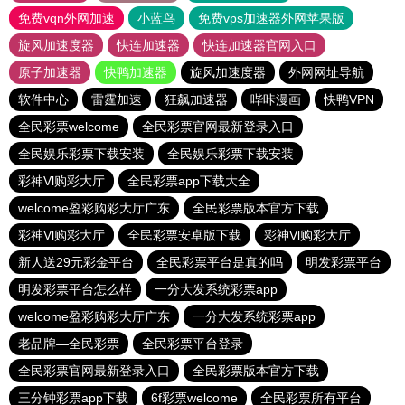
免费vqn外网加速
小蓝鸟
免费vps加速器外网苹果版
旋风加速度器
快连加速器
快连加速器官网入口
原子加速器
快鸭加速器
旋风加速度器
外网网址导航
软件中心
雷霆加速
狂飙加速器
哔咔漫画
快鸭VPN
全民彩票welcome
全民彩票官网最新登录入口
全民娱乐彩票下载安装
全民娱乐彩票下载安装
彩神Vl购彩大厅
全民彩票app下载大全
welcome盈彩购彩大厅广东
全民彩票版本官方下载
彩神Vl购彩大厅
全民彩票安卓版下载
彩神Vl购彩大厅
新人送29元彩金平台
全民彩票平台是真的吗
明发彩票平台
明发彩票平台怎么样
一分大发系统彩票app
welcome盈彩购彩大厅广东
一分大发系统彩票app
老品牌—全民彩票
全民彩票平台登录
全民彩票官网最新登录入口
全民彩票版本官方下载
三分钟彩票app下载
6f彩票welcome
全民彩票所有平台