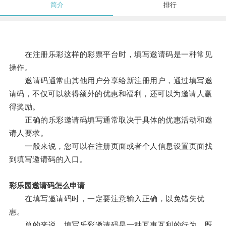
简介
排行
在注册乐彩这样的彩票平台时，填写邀请码是一种常见
操作。
邀请码通常由其他用户分享给新注册用户，通过填写邀
请码，不仅可以获得额外的优惠和福利，还可以为邀请人赢
得奖励。
正确的乐彩邀请码填写通常取决于具体的优惠活动和邀
请人要求。
一般来说，您可以在注册页面或者个人信息设置页面找
到填写邀请码的入口。
彩乐园邀请码怎么申请
在填写邀请码时，一定要注意输入正确，以免错失优
惠。
总的来说，填写乐彩邀请码是一种互惠互利的行为，既