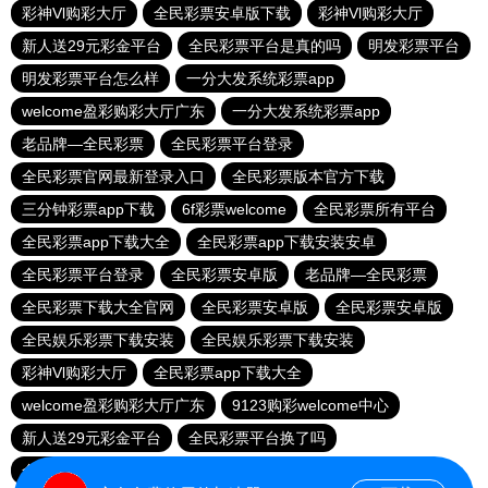
彩神Vl购彩大厅
全民彩票安卓版下载
彩神Vl购彩大厅
新人送29元彩金平台
全民彩票平台是真的吗
明发彩票平台
明发彩票平台怎么样
一分大发系统彩票app
welcome盈彩购彩大厅广东
一分大发系统彩票app
老品牌—全民彩票
全民彩票平台登录
全民彩票官网最新登录入口
全民彩票版本官方下载
三分钟彩票app下载
6f彩票welcome
全民彩票所有平台
全民彩票app下载大全
全民彩票app下载安装安卓
全民彩票平台登录
全民彩票安卓版
老品牌—全民彩票
全民彩票下载大全官网
全民彩票安卓版
全民彩票安卓版
全民娱乐彩票下载安装
全民娱乐彩票下载安装
彩神Vl购彩大厅
全民彩票app下载大全
welcome盈彩购彩大厅广东
9123购彩welcome中心
新人送29元彩金平台
全民彩票平台换了吗
全民彩票平台登录