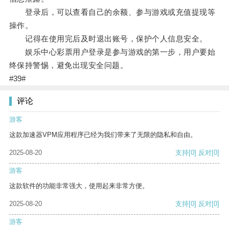
登录后，可以查看自己的余额、参与游戏或充值提现等
操作。
记得在使用完后及时退出账号，保护个人信息安全。
娱乐中心彩票用户登录是参与游戏的第一步，用户要始
终保持警惕，避免出现安全问题。
#39#
评论
游客
这款加速器VPM应用程序已经为我们带来了无限的隐私和自由。
2025-08-20
支持
[0]
反对
[0]
游客
这款软件的功能非常强大，使用起来非常方便。
2025-08-20
支持
[0]
反对
[0]
游客