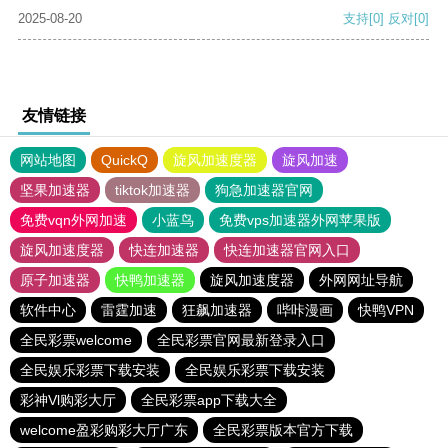
2025-08-20
支持
[0]
反对
[0]
友情链接
网站地图
QuickQ
旋风加速度器
旋风加速
坚果加速器
tiktok加速器
狗急加速器官网
免费vqn外网加速
小蓝鸟
免费vps加速器外网苹果版
旋风加速度器
快连加速器
快连加速器官网入口
原子加速器
快鸭加速器
旋风加速度器
外网网址导航
软件中心
雷霆加速
狂飙加速器
哔咔漫画
快鸭VPN
全民彩票welcome
全民彩票官网最新登录入口
全民娱乐彩票下载安装
全民娱乐彩票下载安装
彩神Vl购彩大厅
全民彩票app下载大全
welcome盈彩购彩大厅广东
全民彩票版本官方下载