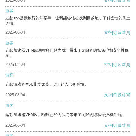
2025-08-04
支持
[0]
反对
[0]
游客
这款app是我旅行的好帮手，让我能够轻松找到目的地，了解当地的风土
人情。
2025-08-04
支持
[0]
反对
[0]
游客
这款加速器VPM应用程序已经为我们带来了无限的隐私保护和安全性保
护。
2025-08-04
支持
[0]
反对
[0]
游客
这款游戏的音乐非常优美，听了让人心旷神怡。
2025-08-04
支持
[0]
反对
[0]
游客
这款加速器VPM应用程序已经为我们带来了无限的隐私保护和自由。
2025-08-04
支持
[0]
反对
[0]
游客