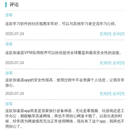
评论
游客
这款学习软件的社区氛围非常好，可以与其他学习者交流学习心得。
2025-07-24
支持
[0]
反对
[0]
游客
这款加速器VPM应用程序可以给你提供全球覆盖和最高安全性的连接。
2025-07-24
支持
[0]
反对
[0]
游客
这款加速器app的安全性很高，使用过程中不会泄露个人信息，让我非常
放心。
2025-07-24
支持
[0]
反对
[0]
游客
这款加速器app简直是居家旅行必备神器，无论是看视频、玩游戏还是工
作办公，都能畅享高速网络，再也不用担心网速卡顿了。以前出差的时
候，经常因为网速慢而无法正常使用网络，现在有了这个app，我再也不
用担心了。