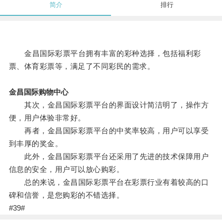
简介
排行
金昌国际彩票平台拥有丰富的彩种选择，包括福利彩
票、体育彩票等，满足了不同彩民的需求。
金昌国际购物中心
其次，金昌国际彩票平台的界面设计简洁明了，操作方
便，用户体验非常好。
再者，金昌国际彩票平台的中奖率较高，用户可以享受
到丰厚的奖金。
此外，金昌国际彩票平台还采用了先进的技术保障用户
信息的安全，用户可以放心购彩。
总的来说，金昌国际彩票平台在彩票行业有着较高的口
碑和信誉，是您购彩的不错选择。
#39#