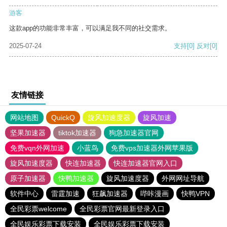
游客
这款app的功能非常丰富，可以满足我不同的社交需求。
2025-07-24
支持
[0]
反对
[0]
友情链接
网站地图
QuickQ
旋风加速度器
旋风加速
坚果加速器
tiktok加速器
狗急加速器官网
免费vqn外网加速
小蓝鸟
免费vps加速器外网苹果版
旋风加速度器
快连加速器
快连加速器官网入口
原子加速器
快鸭加速器
旋风加速度器
外网网址导航
软件中心
雷霆加速
狂飙加速器
哔咔漫画
快鸭VPN
全民彩票welcome
全民彩票官网最新登录入口
全民娱乐彩票下载安装
全民娱乐彩票下载安装