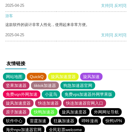
2025-04-25
支持
[0]
反对
[0]
游客
这款软件的设计非常人性化，使用起来非常方便。
2025-04-25
支持
[0]
反对
[0]
友情链接
网站地图
QuickQ
旋风加速度器
旋风加速
坚果加速器
tiktok加速器
狗急加速器官网
免费vqn外网加速
小蓝鸟
免费vps加速器外网苹果版
旋风加速度器
快连加速器
快连加速器官网入口
原子加速器
快鸭加速器
旋风加速度器
外网网址导航
软件中心
雷霆加速
狂飙加速器
哔咔漫画
快鸭VPN
海外npv加速器官网
全民彩票welcome