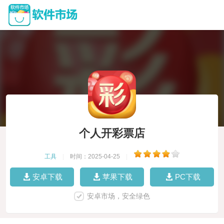
个人开彩票店
工具
|
时间：2025-04-25
|
安卓下载
苹果下载
PC下载
安卓市场，安全绿色