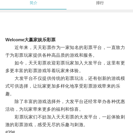
简介
排行
Welcome大赢家娱乐彩票
近年来，天天彩票作为一家知名的彩票平台，一直致力
于为彩票玩家提供各种高品质的游戏和服务。
如今，天天彩票欢迎彩票玩家加入大发平台，这里有更
多更丰富的彩票游戏等着玩家来体验。
大发平台不仅提供传统的彩票玩法，还有创新的游戏模
式可供选择，让玩家更加多样化地享受彩票游戏带来的乐
趣。
除了丰富的游戏选择外，大发平台还经常举办各种优惠
活动，为玩家带来更多的福利和惊喜。
彩票玩家们不妨加入天天彩票的大发平台，一起体验刺
激的彩票游戏，感受无尽的乐趣与刺激。
#39#