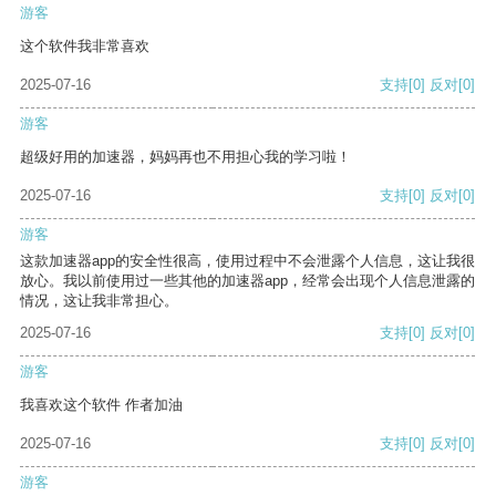
游客
这个软件我非常喜欢
2025-07-16
支持
[0]
反对
[0]
游客
超级好用的加速器，妈妈再也不用担心我的学习啦！
2025-07-16
支持
[0]
反对
[0]
游客
这款加速器app的安全性很高，使用过程中不会泄露个人信息，这让我很
放心。我以前使用过一些其他的加速器app，经常会出现个人信息泄露的
情况，这让我非常担心。
2025-07-16
支持
[0]
反对
[0]
游客
我喜欢这个软件 作者加油
2025-07-16
支持
[0]
反对
[0]
游客