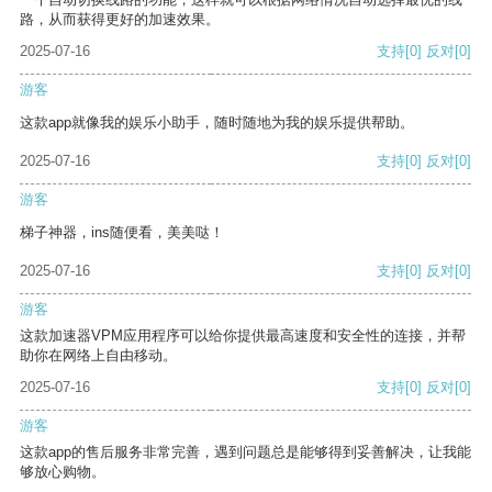
路，从而获得更好的加速效果。
2025-07-16
支持
[0]
反对
[0]
游客
这款app就像我的娱乐小助手，随时随地为我的娱乐提供帮助。
2025-07-16
支持
[0]
反对
[0]
游客
梯子神器，ins随便看，美美哒！
2025-07-16
支持
[0]
反对
[0]
游客
这款加速器VPM应用程序可以给你提供最高速度和安全性的连接，并帮
助你在网络上自由移动。
2025-07-16
支持
[0]
反对
[0]
游客
这款app的售后服务非常完善，遇到问题总是能够得到妥善解决，让我能
够放心购物。